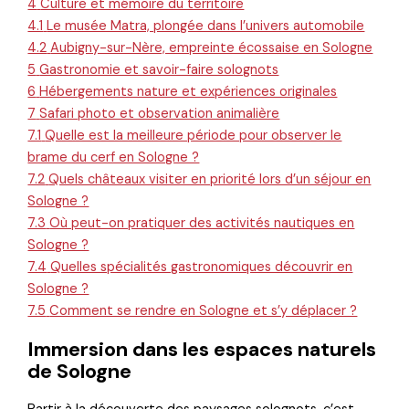
4
Culture et mémoire du territoire
4.1
Le musée Matra, plongée dans l’univers automobile
4.2
Aubigny-sur-Nère, empreinte écossaise en Sologne
5
Gastronomie et savoir-faire solognots
6
Hébergements nature et expériences originales
7
Safari photo et observation animalière
7.1
Quelle est la meilleure période pour observer le
brame du cerf en Sologne ?
7.2
Quels châteaux visiter en priorité lors d’un séjour en
Sologne ?
7.3
Où peut-on pratiquer des activités nautiques en
Sologne ?
7.4
Quelles spécialités gastronomiques découvrir en
Sologne ?
7.5
Comment se rendre en Sologne et s’y déplacer ?
Immersion dans les espaces naturels
de Sologne