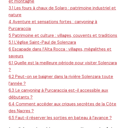
et montagne
3.1
Les fours à chaux de Solaro : patrimoine industriel et
nature
4
Aventure et sensations fortes : canyoning à
Purcaraccia
5
Patrimoine et culture : villages, couvents et traditions
5.1
L’église Saint-Paul de Solenzara
6
Escapade dans l’Alta Rocca : villages, mégalithes et
saveurs
6.1
Quelle est la meilleure période pour visiter Solenzara
?
6.2
Peut-on se baigner dans la rivière Solenzara toute
l’année ?
6.3
Le canyoning à Purcaraccia est-il accessible aux
débutants ?
6.4
Comment accéder aux criques secrètes de la Côte
des Nacres ?
6.5
Faut-il réserver les sorties en bateau à l’avance ?