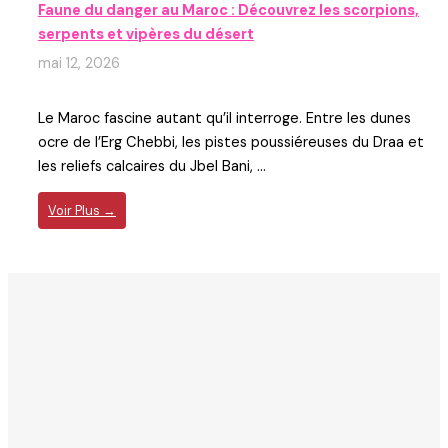
Faune du danger au Maroc : Découvrez les scorpions,
serpents et vipères du désert
mai 12, 2026
Le Maroc fascine autant qu’il interroge. Entre les dunes
ocre de l’Erg Chebbi, les pistes poussiéreuses du Draa et
les reliefs calcaires du Jbel Bani, ...
Voir Plus →