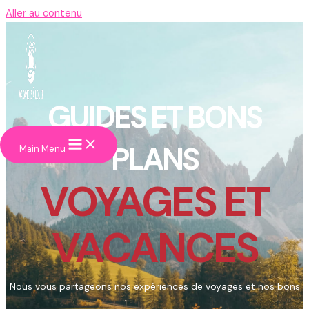
Aller au contenu
GUIDES ET BONS
PLANS
Main Menu
VOYAGES ET
VACANCES
Nous vous partageons nos expériences de voyages et nos bons