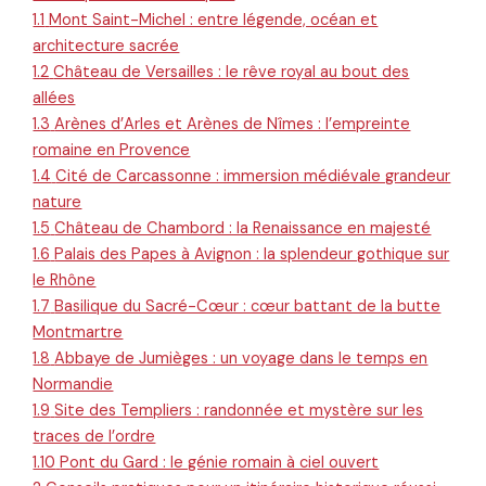
1.1
Mont Saint-Michel : entre légende, océan et
architecture sacrée
1.2
Château de Versailles : le rêve royal au bout des
allées
1.3
Arènes d’Arles et Arènes de Nîmes : l’empreinte
romaine en Provence
1.4
Cité de Carcassonne : immersion médiévale grandeur
nature
1.5
Château de Chambord : la Renaissance en majesté
1.6
Palais des Papes à Avignon : la splendeur gothique sur
le Rhône
1.7
Basilique du Sacré-Cœur : cœur battant de la butte
Montmartre
1.8
Abbaye de Jumièges : un voyage dans le temps en
Normandie
1.9
Site des Templiers : randonnée et mystère sur les
traces de l’ordre
1.10
Pont du Gard : le génie romain à ciel ouvert