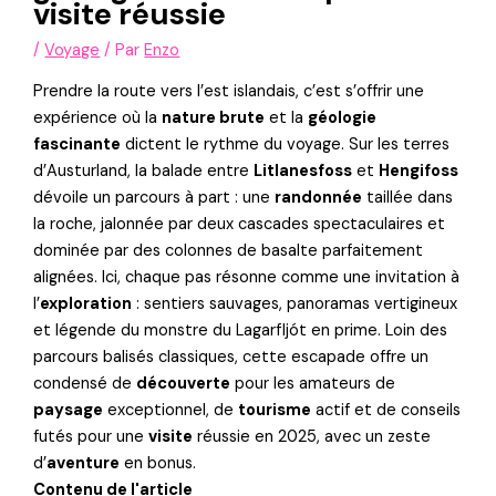
visite réussie
/
Voyage
/ Par
Enzo
Prendre la route vers l’est islandais, c’est s’offrir une
expérience où la
nature brute
et la
géologie
fascinante
dictent le rythme du voyage. Sur les terres
d’Austurland, la balade entre
Litlanesfoss
et
Hengifoss
dévoile un parcours à part : une
randonnée
taillée dans
la roche, jalonnée par deux cascades spectaculaires et
dominée par des colonnes de basalte parfaitement
alignées. Ici, chaque pas résonne comme une invitation à
l’
exploration
: sentiers sauvages, panoramas vertigineux
et légende du monstre du Lagarfljót en prime. Loin des
parcours balisés classiques, cette escapade offre un
condensé de
découverte
pour les amateurs de
paysage
exceptionnel, de
tourisme
actif et de conseils
futés pour une
visite
réussie en 2025, avec un zeste
d’
aventure
en bonus.
Contenu de l'article