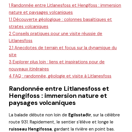
1
Randonnée entre Litlanesfoss et Hengifoss : immersion
nature et paysages volcaniques
1.1
Découverte géologique : colonnes basaltiques et
strates volcaniques
2
Conseils pratiques pour une visite réussie de
Litlanesfoss
2.1
Anecdotes de terrain et focus sur la dynamique du
site
3
Explorer plus loin : liens et inspirations pour de
nouveaux itinéraires
4
FAQ : randonnée, géologie et visite à Litlanesfoss
Randonnée entre Litlanesfoss et
Hengifoss : immersion nature et
paysages volcaniques
La balade débute non loin de
Egilsstaðir
, sur la célèbre
route 931. Rapidement, le sentier s’élève et longe le
ruisseau Hengifossa
, gardant la rivière en point bas.