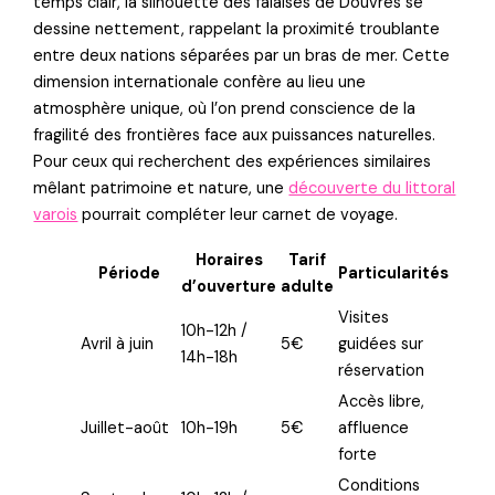
temps clair, la silhouette des falaises de Douvres se
dessine nettement, rappelant la proximité troublante
entre deux nations séparées par un bras de mer. Cette
dimension internationale confère au lieu une
atmosphère unique, où l’on prend conscience de la
fragilité des frontières face aux puissances naturelles.
Pour ceux qui recherchent des expériences similaires
mêlant patrimoine et nature, une
découverte du littoral
varois
pourrait compléter leur carnet de voyage.
Horaires
Tarif
Période
Particularités
d’ouverture
adulte
Visites
10h-12h /
Avril à juin
5€
guidées sur
14h-18h
réservation
Accès libre,
Juillet-août
10h-19h
5€
affluence
forte
Conditions