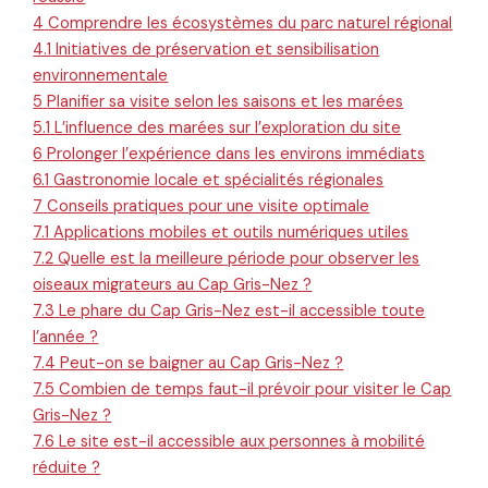
4
Comprendre les écosystèmes du parc naturel régional
4.1
Initiatives de préservation et sensibilisation
environnementale
5
Planifier sa visite selon les saisons et les marées
5.1
L’influence des marées sur l’exploration du site
6
Prolonger l’expérience dans les environs immédiats
6.1
Gastronomie locale et spécialités régionales
7
Conseils pratiques pour une visite optimale
7.1
Applications mobiles et outils numériques utiles
7.2
Quelle est la meilleure période pour observer les
oiseaux migrateurs au Cap Gris-Nez ?
7.3
Le phare du Cap Gris-Nez est-il accessible toute
l’année ?
7.4
Peut-on se baigner au Cap Gris-Nez ?
7.5
Combien de temps faut-il prévoir pour visiter le Cap
Gris-Nez ?
7.6
Le site est-il accessible aux personnes à mobilité
réduite ?