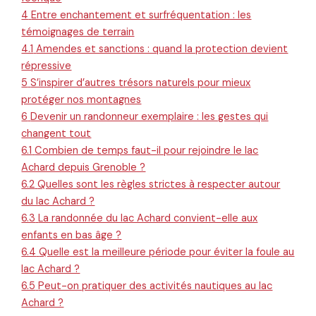
4
Entre enchantement et surfréquentation : les
témoignages de terrain
4.1
Amendes et sanctions : quand la protection devient
répressive
5
S’inspirer d’autres trésors naturels pour mieux
protéger nos montagnes
6
Devenir un randonneur exemplaire : les gestes qui
changent tout
6.1
Combien de temps faut-il pour rejoindre le lac
Achard depuis Grenoble ?
6.2
Quelles sont les règles strictes à respecter autour
du lac Achard ?
6.3
La randonnée du lac Achard convient-elle aux
enfants en bas âge ?
6.4
Quelle est la meilleure période pour éviter la foule au
lac Achard ?
6.5
Peut-on pratiquer des activités nautiques au lac
Achard ?