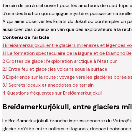
terrain de jeu à ciel ouvert pour les amateurs de road trips 
d’une destination qui conjugue mystère, puissance naturelle 
À qui aime observer les Éclats du Jökull ou contempler un pa
aussi bien des curieux en van que des explorateurs à la rech
Contenu de l'article
1
Breiðamerkurjökull, entre glaciers millénaires et légendes v
1.1
La formation spectaculaire de la lagune et de Diamond B
2
Grottes de glace : l’exploration arctique à l’état pur
2.1
Entre feu et glace : les volcans sous la surface
3
Expérience sur la route : voyage vers les glacières boréale
3.1
Secrets locaux et anecdotes de terrain
4
Questions fréquentes sur Breiðamerkurjökull
Breiðamerkurjökull, entre glaciers mi
Le Breiðamerkurjökull, branche impressionnante du Vatnajökull
glacier » s’étire entre collines et lagunes, donnant naissance