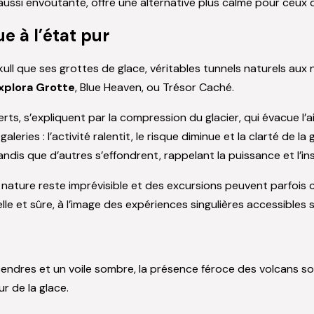
 aussi envoûtante, offre une alternative plus calme pour ceux 
ue à l’état pur
ll que ses grottes de glace, véritables tunnels naturels aux nu
xplora Grotte
, Blue Heaven, ou Trésor Caché.
rts, s’expliquent par la compression du glacier, qui évacue l’ai
leries : l’activité ralentit, le risque diminue et la clarté de la
dis que d’autres s’effondrent, rappelant la puissance et l’in
la nature reste imprévisible et des excursions peuvent parfo
lle et sûre, à l’image des expériences singulières accessibles 
e cendres et un voile sombre, la présence féroce des volcans 
r de la glace.