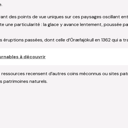
e.
frant des points de vue uniques sur ces paysages oscillant en
nte une particularité : la glace y avance lentement, poussée 
s éruptions passées, dont celle d’Öræfajökull en 1362 qui a t
urnables à découvrir
nes ressources recensent d’autres coins méconnus ou sites pa
es patrimoines naturels.