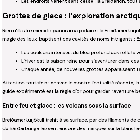
Les endroits varient sans cesse : la Breiðárlón, tout
Grottes de glace : l’exploration arctiq
Rien n’illustre mieux le
panorama polaire
de Breiðamerkurjöku
magie des lieux, baptisent ces cavités de noms intrigants :
E
Les couleurs intenses, du bleu profond aux reflets ve
L’hiver est la saison reine pour s’aventurer dans ces ga
Chaque année, de nouvelles grottes apparaissent tan
Attention toutefois : comme le montre l’actualité récente, 
guide expérimenté est la règle d’or pour garder l’aventure be
Entre feu et glace : les volcans sous la surface
Breiðamerkurjökull trahit à sa surface, par des filaments d
du Bárðarbunga laissent encore des marques sur la blancheu