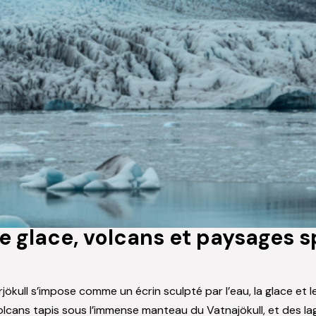
de glace, volcans et paysages 
jökull s’impose comme un écrin sculpté par l’eau, la glace et 
lcans tapis sous l’immense manteau du Vatnajökull, et des lag