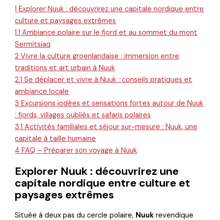
1
Explorer Nuuk : découvrirez une capitale nordique entre
culture et paysages extrêmes
1.1
Ambiance polaire sur le fjord et au sommet du mont
Sermitsiaq
2
Vivre la culture groenlandaise : immersion entre
traditions et art urbain à Nuuk
2.1
Se déplacer et vivre à Nuuk : conseils pratiques et
ambiance locale
3
Excursions iodées et sensations fortes autour de Nuuk
: fjords, villages oubliés et safaris polaires
3.1
Activités familiales et séjour sur-mesure : Nuuk, une
capitale à taille humaine
4
FAQ – Préparer son voyage à Nuuk
Explorer Nuuk : découvrirez une
capitale nordique entre culture et
paysages extrêmes
Située à deux pas du cercle polaire,
Nuuk
revendique