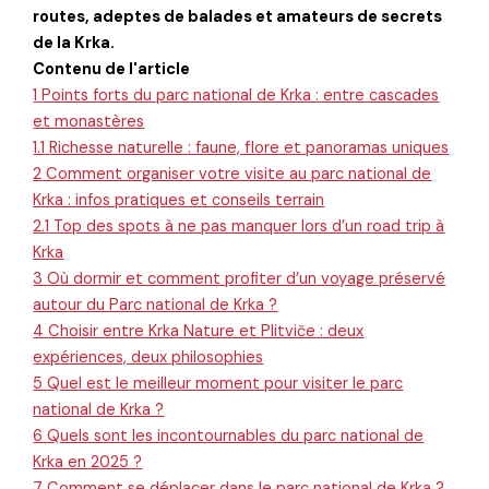
routes, adeptes de balades et amateurs de secrets
de la Krka.
Contenu de l'article
1
Points forts du parc national de Krka : entre cascades
et monastères
1.1
Richesse naturelle : faune, flore et panoramas uniques
2
Comment organiser votre visite au parc national de
Krka : infos pratiques et conseils terrain
2.1
Top des spots à ne pas manquer lors d’un road trip à
Krka
3
Où dormir et comment profiter d’un voyage préservé
autour du Parc national de Krka ?
4
Choisir entre Krka Nature et Plitviče : deux
expériences, deux philosophies
5
Quel est le meilleur moment pour visiter le parc
national de Krka ?
6
Quels sont les incontournables du parc national de
Krka en 2025 ?
7
Comment se déplacer dans le parc national de Krka ?