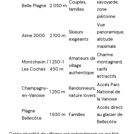
Couples,
savoyarde,
Belle Plagne
2 050 m
familles
zone
piétonne
Vue
Skieurs
panoramique,
Aime 2000
2 100 m
exigeants
altitude
maximale
Charme
Amateurs de
Montchavin /
1 250-1
montagnard,
village
Les Coches
450 m
tarifs
authentique
attractifs
Accès Parc
Champagny-
Randonneurs,
1 250 m
National de
en-Vanoise
nature lovers
la Vanoise
Accès direct
Plagne
1 930 m
Familles
au glacier de
Bellecôte
Bellecôte