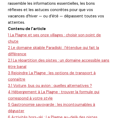
rassemble les informations essentielles, les bons
réflexes et les astuces concrètes pour que vos
vacances d’hiver — ou d’été — dépassent toutes vos
attentes.
Contenu de l'article
1
La Plagne et ses onze villages : choisir son point de
chute
2
Le domaine skiable Paradiski : l’étendue qui fait la
différence
2.1
La répartition des pistes : un domaine accessible sans
être banal
3
Rejoindre La Plagne : les options de transport à
connaître
3.1
Voiture, bus ou avion : quelles alternatives ?
4
Hébergement à La Plagne : trouver la formule qui
correspond à votre style
5
Gastronomie savoyarde : les incontournables à
déguster
6
Activités hors-ski : La Plagne au-delà des pistes