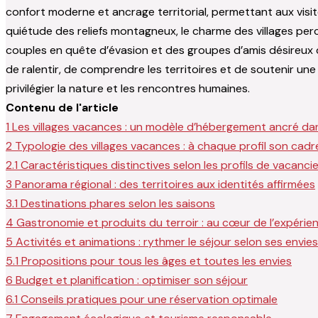
confort moderne et ancrage territorial, permettant aux visit
quiétude des reliefs montagneux, le charme des villages per
couples en quête d’évasion et des groupes d’amis désireux d
de ralentir, de comprendre les territoires et de soutenir un
privilégier la nature et les rencontres humaines.
Contenu de l'article
1
Les villages vacances : un modèle d’hébergement ancré dans
2
Typologie des villages vacances : à chaque profil son cadre
2.1
Caractéristiques distinctives selon les profils de vacanci
3
Panorama régional : des territoires aux identités affirmées
3.1
Destinations phares selon les saisons
4
Gastronomie et produits du terroir : au cœur de l’expérie
5
Activités et animations : rythmer le séjour selon ses envies
5.1
Propositions pour tous les âges et toutes les envies
6
Budget et planification : optimiser son séjour
6.1
Conseils pratiques pour une réservation optimale