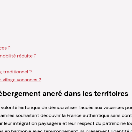
nces ?
obilité réduite ?
 traditionnel ?
 village vacances ?
ébergement ancré dans les territoires
 volonté historique de démocratiser l’accès aux vacances po
milles souhaitant découvrir la France authentique sans cont
ar leur intégration paysagère et leur respect du patrimoine 
n harmonie avec l’environnement, ils préservent l’identité d