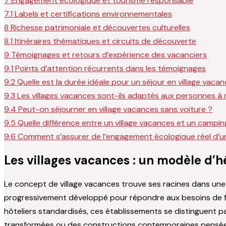
7
Engagement écologique et tourisme responsable
7.1
Labels et certifications environnementales
8
Richesse patrimoniale et découvertes culturelles
8.1
Itinéraires thématiques et circuits de découverte
9
Témoignages et retours d’expérience des vacanciers
9.1
Points d’attention récurrents dans les témoignages
9.2
Quelle est la durée idéale pour un séjour en village vaca
9.3
Les villages vacances sont-ils adaptés aux personnes à m
9.4
Peut-on séjourner en village vacances sans voiture ?
9.5
Quelle différence entre un village vacances et un camping
9.6
Comment s’assurer de l’engagement écologique réel d’un
Les villages vacances : un modèle d’h
Le concept de village vacances trouve ses racines dans une
progressivement développé pour répondre aux besoins de fa
hôteliers standardisés, ces établissements se distinguent p
transformées ou des constructions contemporaines pensées e