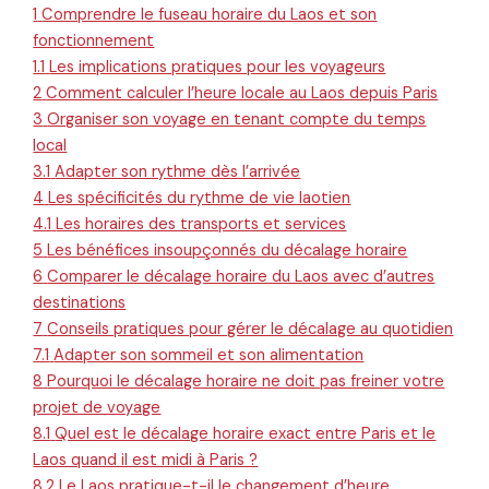
1
Comprendre le fuseau horaire du Laos et son
fonctionnement
1.1
Les implications pratiques pour les voyageurs
2
Comment calculer l’heure locale au Laos depuis Paris
3
Organiser son voyage en tenant compte du temps
local
3.1
Adapter son rythme dès l’arrivée
4
Les spécificités du rythme de vie laotien
4.1
Les horaires des transports et services
5
Les bénéfices insoupçonnés du décalage horaire
6
Comparer le décalage horaire du Laos avec d’autres
destinations
7
Conseils pratiques pour gérer le décalage au quotidien
7.1
Adapter son sommeil et son alimentation
8
Pourquoi le décalage horaire ne doit pas freiner votre
projet de voyage
8.1
Quel est le décalage horaire exact entre Paris et le
Laos quand il est midi à Paris ?
8.2
Le Laos pratique-t-il le changement d’heure