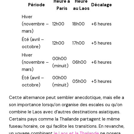
Heure à
Heure
Période
Décalage
Paris
au Laos
Hiver
(novembre –
12h00
18h00
+6 heures
mars)
Été (avril –
12h00
17h00
+5 heures
octobre)
Hiver
00h00
(novembre –
06h00
+6 heures
(minuit)
mars)
Été (avril –
00h00
05h00
+5 heures
octobre)
(minuit)
Cette alternance peut sembler anecdotique, mais elle a
son importance lorsqu’on organise des escales ou qu’on
combine le Laos avec d’autres destinations asiatiques.
Certains pays comme la Thaïlande partagent le même
fuseau horaire, ce qui facilite les transitions. En revanche,
un voyage combinant
le Laos et la Thaïlande
ne posera