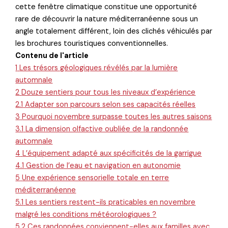
cette fenêtre climatique constitue une opportunité
rare de découvrir la nature méditerranéenne sous un
angle totalement différent, loin des clichés véhiculés par
les brochures touristiques conventionnelles.
Contenu de l'article
1
Les trésors géologiques révélés par la lumière
automnale
2
Douze sentiers pour tous les niveaux d’expérience
2.1
Adapter son parcours selon ses capacités réelles
3
Pourquoi novembre surpasse toutes les autres saisons
3.1
La dimension olfactive oubliée de la randonnée
automnale
4
L’équipement adapté aux spécificités de la garrigue
4.1
Gestion de l’eau et navigation en autonomie
5
Une expérience sensorielle totale en terre
méditerranéenne
5.1
Les sentiers restent-ils praticables en novembre
malgré les conditions météorologiques ?
5.2
Ces randonnées conviennent-elles aux familles avec