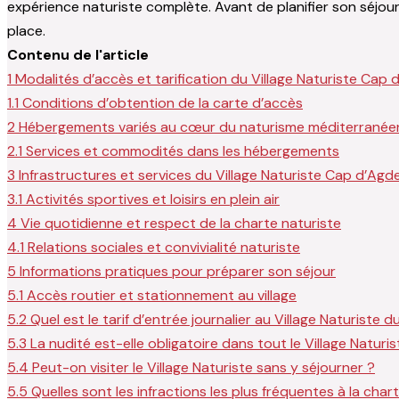
expérience naturiste complète. Avant de planifier son séjour,
place.
Contenu de l'article
1
Modalités d’accès et tarification du Village Naturiste Cap 
1.1
Conditions d’obtention de la carte d’accès
2
Hébergements variés au cœur du naturisme méditerranée
2.1
Services et commodités dans les hébergements
3
Infrastructures et services du Village Naturiste Cap d’Agd
3.1
Activités sportives et loisirs en plein air
4
Vie quotidienne et respect de la charte naturiste
4.1
Relations sociales et convivialité naturiste
5
Informations pratiques pour préparer son séjour
5.1
Accès routier et stationnement au village
5.2
Quel est le tarif d’entrée journalier au Village Naturiste 
5.3
La nudité est-elle obligatoire dans tout le Village Naturis
5.4
Peut-on visiter le Village Naturiste sans y séjourner ?
5.5
Quelles sont les infractions les plus fréquentes à la chart