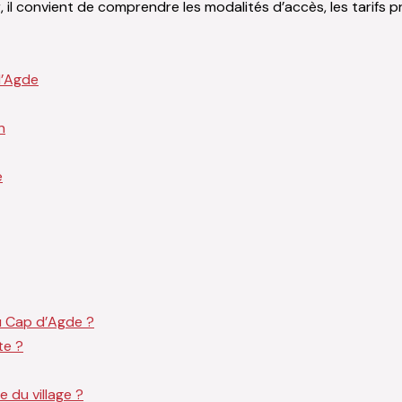
 il convient de comprendre les modalités d’accès, les tarifs pr
d’Agde
n
e
du Cap d’Agde ?
te ?
e du village ?