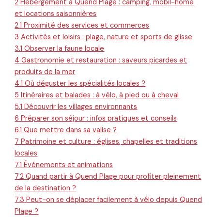
2
Hébergement à Quend Plage : camping, mobil-home
et locations saisonnières
2.1
Proximité des services et commerces
3
Activités et loisirs : plage, nature et sports de glisse
3.1
Observer la faune locale
4
Gastronomie et restauration : saveurs picardes et
produits de la mer
4.1
Où déguster les spécialités locales ?
5
Itinéraires et balades : à vélo, à pied ou à cheval
5.1
Découvrir les villages environnants
6
Préparer son séjour : infos pratiques et conseils
6.1
Que mettre dans sa valise ?
7
Patrimoine et culture : églises, chapelles et traditions
locales
7.1
Événements et animations
7.2
Quand partir à Quend Plage pour profiter pleinement
de la destination ?
7.3
Peut-on se déplacer facilement à vélo depuis Quend
Plage ?