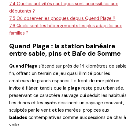
7.4
Quelles activités nautiques sont accessibles aux
débutants ?
7.5
Où observer les phoques depuis Quend Plage ?
7.6
Quels sont les hébergements les plus adaptés aux
familles ?
Quend Plage : la station balnéaire
entre sable, pins et Baie de Somme
Quend Plage
s’étend sur près de 14 kilomètres de sable
fin, offrant un terrain de jeu quasi illimité pour les
amateurs de grands espaces. Le front de mer piéton
invite à flâner, tandis que la
plage
reste peu urbanisée,
préservant ce caractère sauvage qui séduit les habitués.
Les dunes et les
oyats
dessinent un paysage mouvant,
sculptés par le vent et les marées, propices aux
balades
contemplatives comme aux sessions de char à
voile.