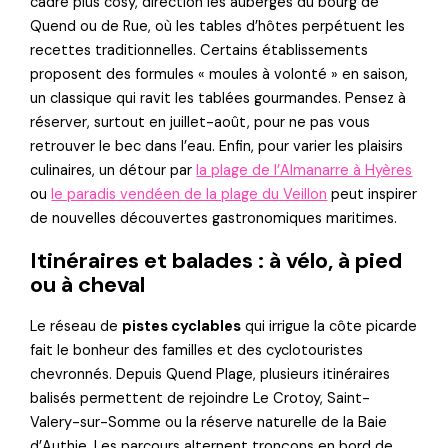
cadre plus cosy, direction les auberges du bourg de
Quend ou de Rue, où les tables d’hôtes perpétuent les
recettes traditionnelles. Certains établissements
proposent des formules « moules à volonté » en saison,
un classique qui ravit les tablées gourmandes. Pensez à
réserver, surtout en juillet-août, pour ne pas vous
retrouver le bec dans l’eau. Enfin, pour varier les plaisirs
culinaires, un détour par
la plage de l’Almanarre à Hyères
ou
le paradis vendéen de la plage du Veillon
peut inspirer
de nouvelles découvertes gastronomiques maritimes.
Itinéraires et balades : à vélo, à pied
ou à cheval
Le réseau de
pistes cyclables
qui irrigue la côte picarde
fait le bonheur des familles et des cyclotouristes
chevronnés. Depuis Quend Plage, plusieurs itinéraires
balisés permettent de rejoindre Le Crotoy, Saint-
Valery-sur-Somme ou la réserve naturelle de la Baie
d’Authie. Les parcours alternent tronçons en bord de