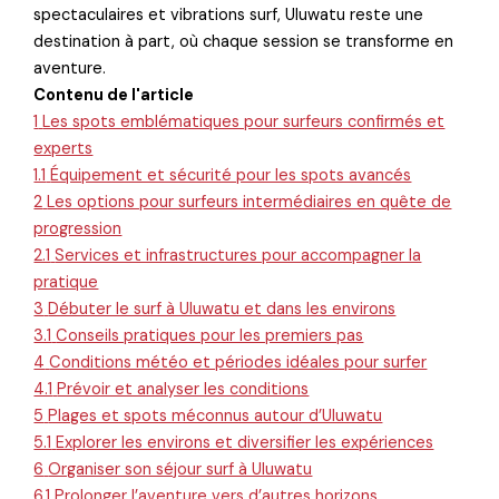
spectaculaires et vibrations surf, Uluwatu reste une
destination à part, où chaque session se transforme en
aventure.
Contenu de l'article
1
Les spots emblématiques pour surfeurs confirmés et
experts
1.1
Équipement et sécurité pour les spots avancés
2
Les options pour surfeurs intermédiaires en quête de
progression
2.1
Services et infrastructures pour accompagner la
pratique
3
Débuter le surf à Uluwatu et dans les environs
3.1
Conseils pratiques pour les premiers pas
4
Conditions météo et périodes idéales pour surfer
4.1
Prévoir et analyser les conditions
5
Plages et spots méconnus autour d’Uluwatu
5.1
Explorer les environs et diversifier les expériences
6
Organiser son séjour surf à Uluwatu
6.1
Prolonger l’aventure vers d’autres horizons