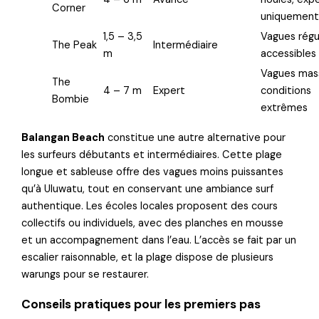
Corner
uniquemen
1,5 – 3,5
Vagues régul
The Peak
Intermédiaire
m
accessibles
Vagues mass
The
4 – 7 m
Expert
conditions
Bombie
extrêmes
Balangan Beach
constitue une autre alternative pour
les surfeurs débutants et intermédiaires. Cette plage
longue et sableuse offre des vagues moins puissantes
qu’à Uluwatu, tout en conservant une ambiance surf
authentique. Les écoles locales proposent des cours
collectifs ou individuels, avec des planches en mousse
et un accompagnement dans l’eau. L’accès se fait par un
escalier raisonnable, et la plage dispose de plusieurs
warungs pour se restaurer.
Conseils pratiques pour les premiers pas