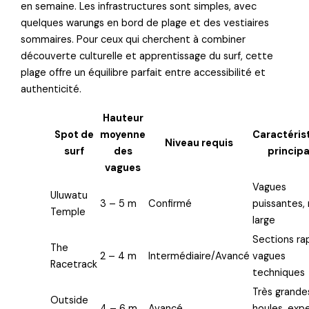
en semaine. Les infrastructures sont simples, avec
quelques warungs en bord de plage et des vestiaires
sommaires. Pour ceux qui cherchent à combiner
découverte culturelle et apprentissage du surf, cette
plage offre un équilibre parfait entre accessibilité et
authenticité.
Hauteur
Spot de
moyenne
Caractéris
Niveau requis
surf
des
principa
vagues
Vagues
Uluwatu
3 – 5 m
Confirmé
puissantes, 
Temple
large
Sections ra
The
2 – 4 m
Intermédiaire/Avancé
vagues
Racetrack
techniques
Très grande
Outside
4 – 6 m
Avancé
houles, exp