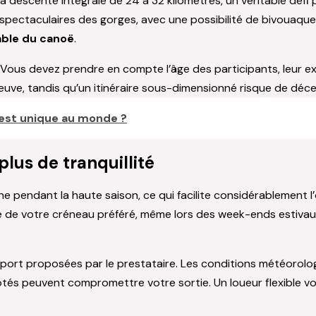
a descente intégrale de 24 à 32 kilomètres, un véritable défi
spectaculaires des gorges, avec une possibilité de bivouaquer
able du canoë
.
Vous devez prendre en compte l’âge des participants, leur ex
uve, tandis qu’un itinéraire sous-dimensionné risque de décevo
c est unique au monde ?
lus de tranquillité
e pendant la haute saison, ce qui facilite considérablement l
ité de votre créneau préféré, même lors des week-ends estiva
eport proposées par le prestataire. Les conditions météorol
tés peuvent compromettre votre sortie. Un loueur flexible v