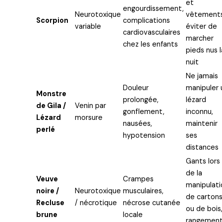
et
engourdissement,
Neurotoxique
vêtements
Scorpion
complications
variable
éviter de
cardiovasculaires
marcher
chez les enfants
pieds nus l
nuit
Ne jamais
Douleur
manipuler 
Monstre
prolongée,
lézard
de Gila /
Venin par
gonflement,
inconnu,
Lézard
morsure
nausées,
maintenir
perlé
hypotension
ses
distances
Gants lors
de la
Veuve
Crampes
manipulati
noire /
Neurotoxique
musculaires,
de carton
Recluse
/ nécrotique
nécrose cutanée
ou de bois
brune
locale
rangemen