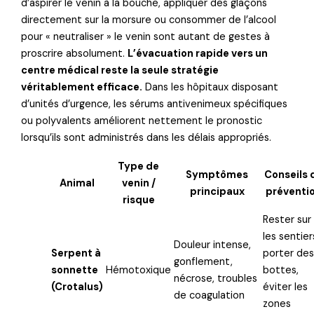
d’aspirer le venin à la bouche, appliquer des glaçons
directement sur la morsure ou consommer de l’alcool
pour « neutraliser » le venin sont autant de gestes à
proscrire absolument.
L’évacuation rapide vers un
centre médical reste la seule stratégie
véritablement efficace.
Dans les hôpitaux disposant
d’unités d’urgence, les sérums antivenimeux spécifiques
ou polyvalents améliorent nettement le pronostic
lorsqu’ils sont administrés dans les délais appropriés.
Type de
Symptômes
Conseils 
Animal
venin /
principaux
préventi
risque
Rester sur
les sentier
Douleur intense,
Serpent à
porter de
gonflement,
sonnette
Hémotoxique
bottes,
nécrose, troubles
(Crotalus)
éviter les
de coagulation
zones