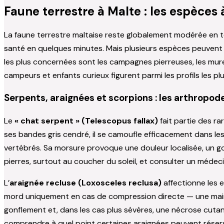
Faune terrestre à Malte : les espèces
La faune terrestre maltaise reste globalement modérée en t
santé en quelques minutes. Mais plusieurs espèces peuvent
les plus concernées sont les campagnes pierreuses, les mur
campeurs et enfants curieux figurent parmi les profils les pl
Serpents, araignées et scorpions : les arthropodes
Le
« chat serpent » (Telescopus fallax)
fait partie des ra
ses bandes gris cendré, il se camoufle efficacement dans les
vertébrés. Sa morsure provoque une douleur localisée, un gonf
pierres, surtout au coucher du soleil, et consulter un mé
L’
araignée recluse (Loxosceles reclusa)
affectionne les e
mord uniquement en cas de compression directe — une main
gonflement et, dans les cas plus sévères, une nécrose cuta
comprendre à quel point certaines araignées peuvent réser