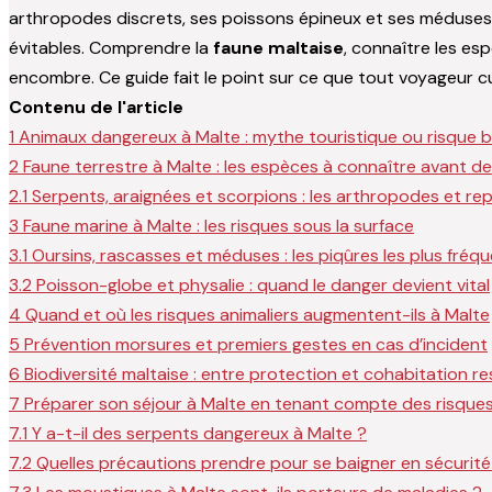
arthropodes discrets, ses poissons épineux et ses méduses 
évitables. Comprendre la
faune maltaise
, connaître les es
encombre. Ce guide fait le point sur ce que tout voyageur cu
Contenu de l'article
1
Animaux dangereux à Malte : mythe touristique ou risque bi
2
Faune terrestre à Malte : les espèces à connaître avant d
2.1
Serpents, araignées et scorpions : les arthropodes et rept
3
Faune marine à Malte : les risques sous la surface
3.1
Oursins, rascasses et méduses : les piqûres les plus fré
3.2
Poisson-globe et physalie : quand le danger devient vital
4
Quand et où les risques animaliers augmentent-ils à Malte
5
Prévention morsures et premiers gestes en cas d’incident
6
Biodiversité maltaise : entre protection et cohabitation r
7
Préparer son séjour à Malte en tenant compte des risques
7.1
Y a-t-il des serpents dangereux à Malte ?
7.2
Quelles précautions prendre pour se baigner en sécurité