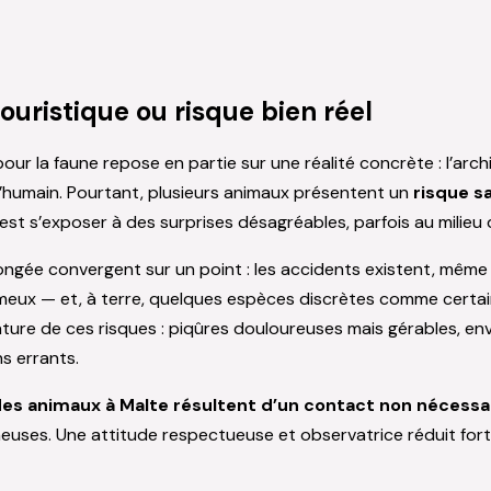
uristique ou risque bien réel
ur la faune repose en partie sur une réalité concrète : l’ar
 l’humain. Pourtant, plusieurs animaux présentent un
risque sa
t s’exposer à des surprises désagréables, parfois au milieu 
ngée convergent sur un point : les accidents existent, même s
eux — et, à terre, quelques espèces discrètes comme certain
ature de ces risques : piqûres douloureuses mais gérables, env
s errants.
 des animaux à Malte résultent d’un contact non nécessa
uses. Une attitude respectueuse et observatrice réduit forte