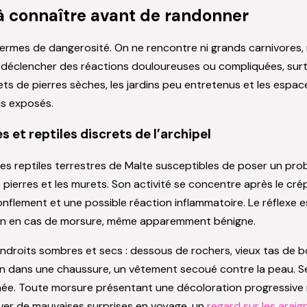
 à connaître avant de randonner
ermes de dangerosité. On ne rencontre ni grands carnivores, 
 déclencher des réactions douloureuses ou compliquées, surt
ets de pierres sèches, les jardins peu entretenus et les esp
us exposés.
 et reptiles discrets de l’archipel
res reptiles terrestres de Malte susceptibles de poser un prob
 pierres et les murets. Son activité se concentre après le cr
lement et une possible réaction inflammatoire. Le réflexe esse
decin en cas de morsure, même apparemment bénigne.
ndroits sombres et secs : dessous de rochers, vieux tas de bois
 dans une chaussure, un vêtement secoué contre la peau. S
née. Toute morsure présentant une décoloration progressive 
ver de mauvaises surprises en voyage, un
regard sur les arai