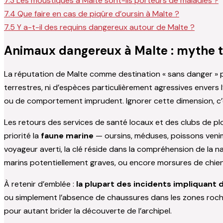
7.3
Les moustiques à Malte sont-ils porteurs de maladies ?
7.4
Que faire en cas de piqûre d’oursin à Malte ?
7.5
Y a-t-il des requins dangereux autour de Malte ?
Animaux dangereux à Malte : mythe to
La réputation de Malte comme destination « sans danger » po
terrestres, ni d’espèces particulièrement agressives envers
ou de comportement imprudent. Ignorer cette dimension, c’es
Les retours des services de santé locaux et des clubs de plo
priorité la
faune marine
— oursins, méduses, poissons venim
voyageur averti, la clé réside dans la compréhension de la n
marins potentiellement graves, ou encore morsures de chien
À retenir d’emblée :
la plupart des incidents impliquant
ou simplement l’absence de chaussures dans les zones roche
pour autant brider la découverte de l’archipel.