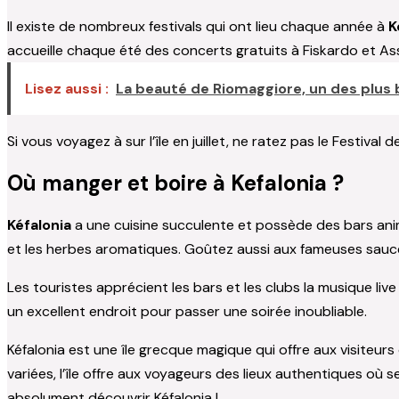
Il existe de nombreux festivals qui ont lieu chaque année à
K
accueille chaque été des concerts gratuits à Fiskardo et As
Lisez aussi :
La beauté de Riomaggiore, un des plus b
Si vous voyagez à sur l’île en juillet, ne ratez pas le Festiv
Où manger et boire à Kefalonia ?
Kéfalonia
a une cuisine succulente et possède des bars animé
et les herbes aromatiques. Goûtez aussi aux fameuses sauces g
Les touristes apprécient les bars et les clubs la musique liv
un excellent endroit pour passer une soirée inoubliable.
Kéfalonia est une île grecque magique qui offre aux visiteur
variées, l’île offre aux voyageurs des lieux authentiques où
absolument découvrir Kéfalonia !