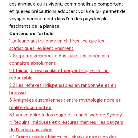
ces animaux, où ils vivent, comment ils se comportent
et quelles précautions adopter : voilà ce qui permet de
voyager sereinement dans l’un des pays les plus
fascinants de la planète.
Contenu de l'article
1
La faune australienne en chiffres : ce que les
statistiques révèlent vraiment
2
Serpents venimeux d’Australie : les espèces à
connaître absolument
2.1
Taïpan, brown snake et serpent-tigre : le trio
redoutable
2.2
Les réflexes indispensables en randonnée et en
brousse
3
Araignées australiennes : entre mythologie noire et
réalité documentée
3.1
Veuve noire à dos rouge et Funnel-web de Sydney
4
Requins, méduses et créatures marines : les dangers
de l’océan australien
4.1
Grands requins blancs, bull sharks et gestion des